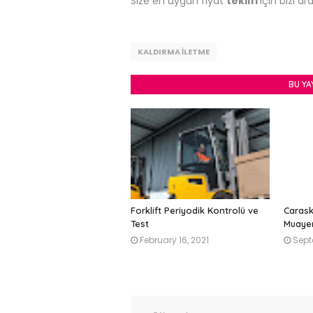
Size en uygun fiyat
teklifi
için bizi ar
KALDIRMA İLETME
BU YA
Forklift Periyodik Kontrolü ve
Carask
Test
Muaye
February 16, 2021
Sept