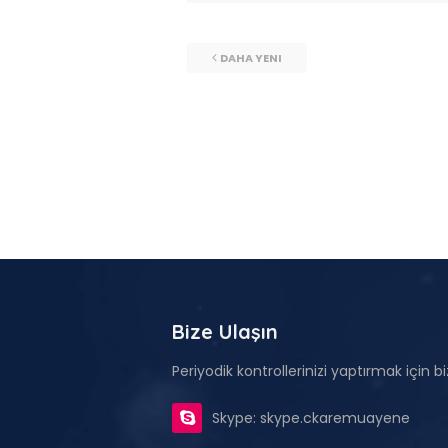
DAHA YENI
Bize Ulaşın
Periyodik kontrollerinizi yaptırmak için biz
Skype: skype.ckaremuayene