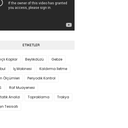
ETIKETLER
çlı Kaplar
Beylikdüzü
Gebze
bul
İş Makinesi
Kaldırma İletme
m Ölçümleri
Periyodik Kontrol
S
Raf Muayenesi
tatik Analizi
Topraklama
Trakya
ın Tesisatı