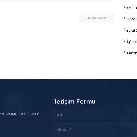
Kası
DAHA ESKI
Ekim
Eylül
Ağus
Temm
İletişim Formu
e ulaşın teklif alın!