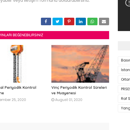
ayabilir veya iletişim formunu doldurabilirsiniz.
YINLARI BEĞENEBILIRSINIZ
Basın
İstan
Orta
al Periyodik Kontrol
Vinç Periyodik Kontrol Süreleri
PRSE
ne
ve Muayenesi
Raf S
ember 25, 2020
August 01, 2020
Yang