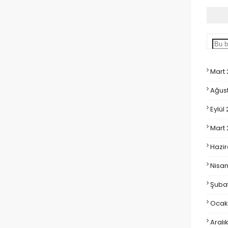
Mart
Ağus
Eylül
Mart
Hazir
Nisan
Şubat
Ocak
Aralı