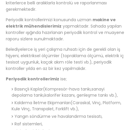
kriterlerce belli aralıklarla kontrolü ve raporlanması
gerekmektedir.
Periyodik kontrollerimizi konusunda uzman
makine ve
elektrik mühendislerimiz
yapmaktadır. Sahada yapılan
kontroller ışığında hazırlanan periyodik kontrol ve muayene
raporu sizlere sunulmaktadır.
Belediyelerce iş yeri çalışma ruhsatı için de gerekli olan iş
hijyeni, elektriksel ölçümler (topraklama ölçümü, elektrik iç
tesisat uygunluk, kaçak akım röle testi vb.), periyodik
kontroller yılda en az bir kez yapılmalıdır.
Periyodik kontrollerimiz
ise;
Basınçlı Kaplar(Kompresör-hava tankı,sanayi
depolama tankı,kalorifer kazanı, genleşme tankı vb.),
Kaldırma İletme Ekipmanları(Caraskal, Vinç, Platform,
Kule Vinç, Transpalet, Forklift vb.),
Yangın söndürme ve havalandırma tesisatı,
Raf sistemleri,