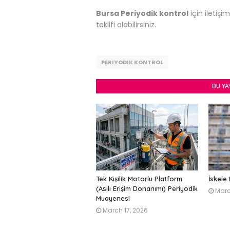
Bursa Periyodik kontrol
için iletiş
teklifi alabilirsiniz.
PERIYODIK KONTROL
BU YA
Tek Kişilik Motorlu Platform
İskele
(Asılı Erişim Donanımı) Periyodik
Marc
Muayenesi
March 17, 2026