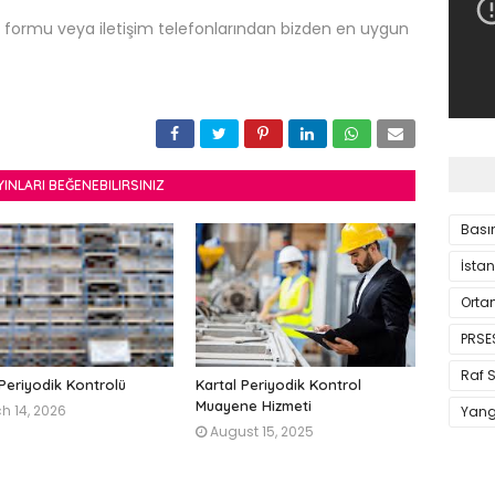
im formu veya iletişim telefonlarından bizden en uygun
YINLARI BEĞENEBILIRSINIZ
Basın
İstan
Orta
PRSE
Raf S
 Periyodik Kontrolü
Kartal Periyodik Kontrol
Muayene Hizmeti
h 14, 2026
Yang
August 15, 2025