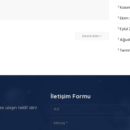
Kası
Ekim
Eylül
DAHA ESKI
Ağus
Temm
İletişim Formu
e ulaşın teklif alın!