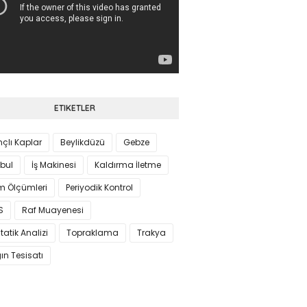
ETIKETLER
çlı Kaplar
Beylikdüzü
Gebze
bul
İş Makinesi
Kaldırma İletme
m Ölçümleri
Periyodik Kontrol
S
Raf Muayenesi
tatik Analizi
Topraklama
Trakya
ın Tesisatı