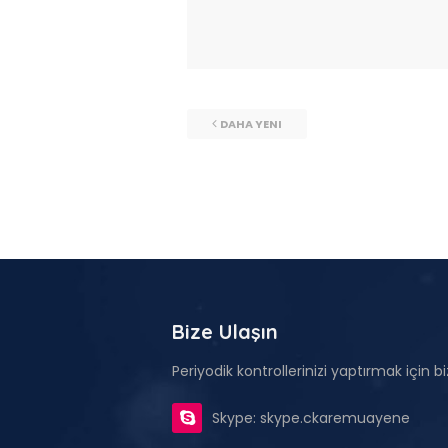
DAHA YENI
Bize Ulaşın
Periyodik kontrollerinizi yaptırmak için biz
Skype: skype.ckaremuayene