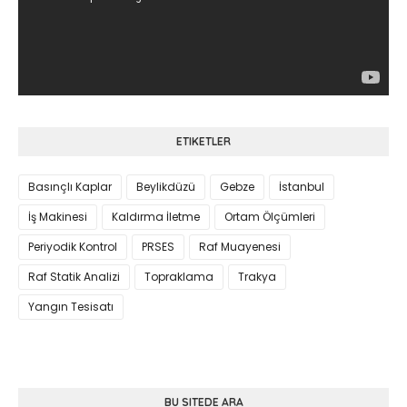
ETIKETLER
Basınçlı Kaplar
Beylikdüzü
Gebze
İstanbul
İş Makinesi
Kaldırma İletme
Ortam Ölçümleri
Periyodik Kontrol
PRSES
Raf Muayenesi
Raf Statik Analizi
Topraklama
Trakya
Yangın Tesisatı
BU SITEDE ARA