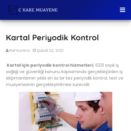
Kartal Periyodik Kontrol
Raf Kontrol
Şubat 22, 2021
Kartal için periyodik kontrol hizmetleri
, 6331 sayılı iş
sağlığı ve güvenliği kanunu kapsamında gerçekleştirilen iş
ekipmanlarının yılda en az bir kez periyodik kontrol, test ve
muayenesinin gerçekleştirilmesi sürecidir.