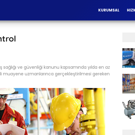
KURUMSAL
HIZ
ntrol
ı iş sağlığı ve güvenliği kanunu kapsamında yılda en az
mli muayene uzmanlarınca gerçekleştirilmesi gereken