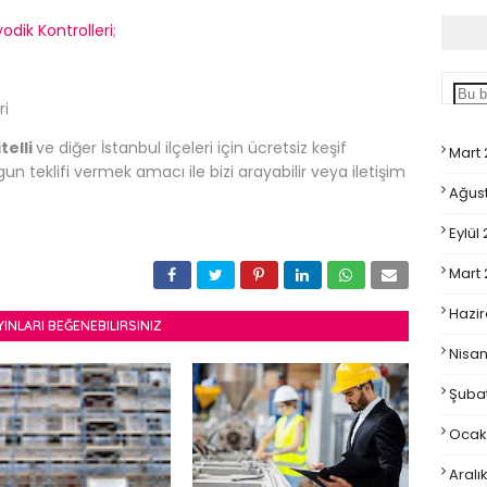
odik Kontrolleri
;
ri
itelli
ve diğer İstanbul ilçeleri için ücretsiz keşif
Mart
n teklifi vermek amacı ile bizi arayabilir veya iletişim
Ağus
Eylül
Mart
Hazir
YINLARI BEĞENEBILIRSINIZ
Nisan
Şubat
Ocak
Aralı