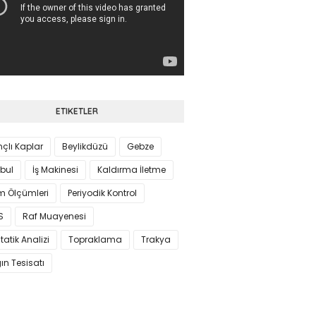
ETIKETLER
çlı Kaplar
Beylikdüzü
Gebze
bul
İş Makinesi
Kaldırma İletme
m Ölçümleri
Periyodik Kontrol
S
Raf Muayenesi
tatik Analizi
Topraklama
Trakya
ın Tesisatı