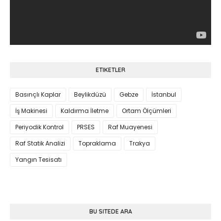
ETIKETLER
Basınçlı Kaplar
Beylikdüzü
Gebze
İstanbul
İş Makinesi
Kaldırma İletme
Ortam Ölçümleri
Periyodik Kontrol
PRSES
Raf Muayenesi
Raf Statik Analizi
Topraklama
Trakya
Yangın Tesisatı
BU SITEDE ARA