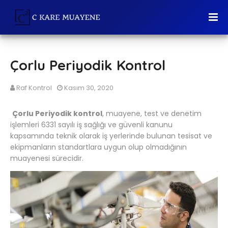
Çorlu Periyodik Kontrol
Raf Kontrol
Kasım 30, 2020
Çorlu Periyodik kontrol
, muayene, test ve denetim
işlemleri 6331 sayılı iş sağlığı ve güvenli kanunu
kapsamında teknik olarak iş yerlerinde bulunan tesisat ve
ekipmanların standartlara uygun olup olmadığının
muayenesi sürecidir.